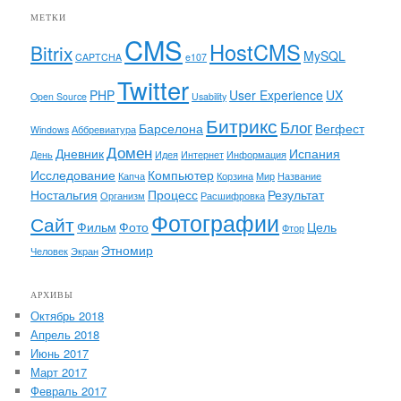
МЕТКИ
CMS
HostCMS
Bitrix
MySQL
CAPTCHA
e107
Twitter
PHP
User Experience
UX
Open Source
Usability
Битрикс
Блог
Барселона
Вегфест
Windows
Аббревиатура
Домен
Дневник
Испания
День
Идея
Интернет
Информация
Исследование
Компьютер
Капча
Корзина
Мир
Название
Ностальгия
Процесс
Результат
Организм
Расшифровка
Фотографии
Сайт
Фильм
Фото
Цель
Фтор
Этномир
Человек
Экран
АРХИВЫ
Октябрь 2018
Апрель 2018
Июнь 2017
Март 2017
Февраль 2017