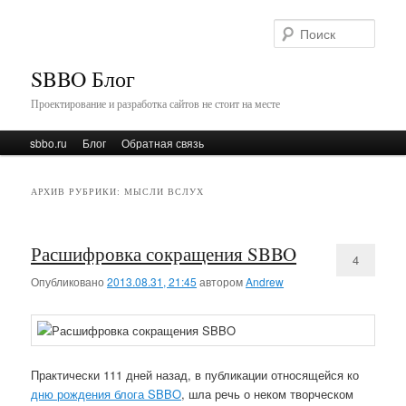
Поис
SBBO Блог
Проектирование и разработка сайтов не стоит на месте
Главное меню
sbbo.ru
Перейти к основному содержимому
Перейти к дополнительному содержимому
Блог
Обратная связь
АРХИВ РУБРИКИ:
МЫСЛИ ВСЛУХ
Расшифровка сокращения SBBO
4
Опубликовано
2013.08.31, 21:45
автором
Andrew
Практически 111 дней назад, в публикации относящейся ко
дню рождения блога SBBO
, шла речь о неком творческом