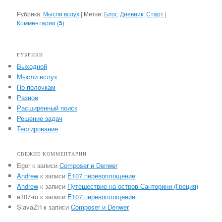
Рубрика:
Мысли вслух
|
Метки:
Блог
,
Дневник
,
Старт
|
Комментарии (
5
)
РУБРИКИ
Выходной
Мысли вслух
По полочкам
Разное
Расширенный поиск
Решение задач
Тестирование
СВЕЖИЕ КОММЕНТАРИИ
Egor
к записи
Composer и Denwer
Andrew
к записи
E107 перевоплощение
Andrew
к записи
Путешествие на остров Санторини (Греция)
e107-ru
к записи
E107 перевоплощение
SlavaZH
к записи
Composer и Denwer