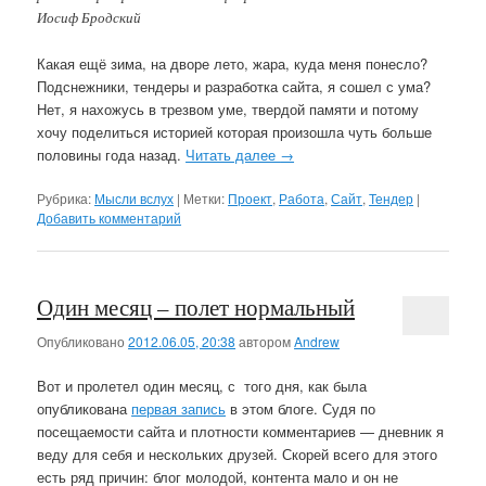
Иосиф Бродский
Какая ещё зима, на дворе лето, жара, куда меня понесло?
Подснежники, тендеры и разработка сайта, я сошел с ума?
Нет, я нахожусь в трезвом уме, твердой памяти и потому
хочу поделиться историей которая произошла чуть больше
половины года назад.
Читать далее
→
Рубрика:
Мысли вслух
|
Метки:
Проект
,
Работа
,
Сайт
,
Тендер
|
Добавить комментарий
Один месяц – полет нормальный
Опубликовано
2012.06.05, 20:38
автором
Andrew
Вот и пролетел один месяц, с того дня, как была
опубликована
первая запись
в этом блоге. Судя по
посещаемости сайта и плотности комментариев — дневник я
веду для себя и нескольких друзей. Скорей всего для этого
есть ряд причин: блог молодой, контента мало и он не