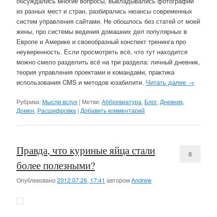
обсуждались многие вопросы, выкладывались фотографии
из разных мест и стран, разбирались нюансы современных
систем управления сайтами. Не обошлось без статей от моей
жены, про системы ведения домашних дел популярных в
Европе и Америке и своеобразный конспект тренинга про
неуверенность. Если просмотреть всё, что тут находится
можно смело разделить всё на три раздела: личный дневник,
теория управления проектами и командами, практика
использования CMS и методов юзабилити.
Читать далее
→
Рубрика:
Мысли вслух
|
Метки:
Аббревиатура
,
Блог
,
Дневник
,
Домен
,
Расшифровка
|
Добавить комментарий
Правда, что куриные яйца стали
8
более полезными?
Опубликовано
2012.07.26, 17:41
автором
Andrew