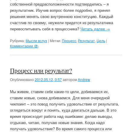
собственной предрасположенности подтвердились – я
результатник. Изучив вопрос более подробно, я принял
решения менять свою внутреннюю конституцию. Каждый
счастлив по своему, неужели придется из результатника
перевоспитывать себя в процессника?
Читать далее
→
Рубрика:
Мысли вслух
|
Метки:
Процесс
,
Результат
,
Цель
|
Комментарии (
2
)
Процесс или результат?
Опубликовано
2012.05.12, 0:57
автором
Andrew
Мы живем, ставим себе какие-то цели, добиваемся их,
ставим новые, снова добиваемся. Для меня очередной
чекпоинт – это повод получить удовольствие от результата,
оглядеться вокруг и понять, куда двигаться дальше. В это
время происходит работа над ошибками: делаю выводы,
отдыхаю, читаю, получаю новые знания. Когда надо
получать удовольствие? Во время самого процесса или