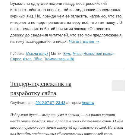
Буквально одну-две недели назад, весь российский
интернет, облетела новость, об исследовании современных
куриных яиц. Но, прежде чем её огласить, напомню, что это
интернет и не надо принимать на веру всё, что там пишут. В
свете недавних событий принятия закона «О клевете»
довожу до сведения читателей, что это мои предположения
на тему исследования о яйцах.
Читать далее
→
Рубрика:
Мысли вслух
|
Метки:
Вкус
,
Мясо
,
Новостной повод
,
Спрос
,
Фтор
,
Яйцо
|
Комментарии (
8
)
Тендер-подснежник на
разработку сайта
Опубликовано
2012.07.07, 23:43
автором
Andrew
Издержки духа — выкрики ума и логика, — вы равно хороши,
когда опять белёсая зима бредёт в полях безмолвнее души. О чём
тогда я думаю один, зачем гляжу ей пристально вослед. На этот
раз декабрь предвосхитил её февральских оттепелей свет.