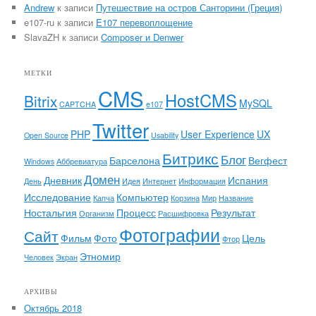
Andrew
к записи
Путешествие на остров Санторини (Греция)
e107-ru
к записи
E107 перевоплощение
SlavaZH
к записи
Composer и Denwer
МЕТКИ
CMS
HostCMS
Bitrix
MySQL
CAPTCHA
e107
Twitter
PHP
User Experience
UX
Open Source
Usability
Битрикс
Блог
Барселона
Вегфест
Windows
Аббревиатура
Домен
Дневник
Испания
День
Идея
Интернет
Информация
Исследование
Компьютер
Капча
Корзина
Мир
Название
Ностальгия
Процесс
Результат
Организм
Расшифровка
Фотографии
Сайт
Фильм
Фото
Цель
Фтор
Этномир
Человек
Экран
АРХИВЫ
Октябрь 2018