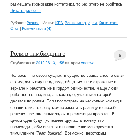
размещать громоздкие когтеточки, то без этого не обойтись.
Читать далее
→
Рубрика:
Разное
|
Метки:
IKEA
,
Вентилятор
,
Идея
,
Когтеточка
,
Стол
|
Комментарии (
4
)
Роли в тимбилдинге
5
Опубликовано
2012.06.13, 1:58
автором
Andrew
Человек – по своей сущности существо социальное, в связи
с этим, жить ему не одному, общаться не с отражение в
зеркале и работать не в гордом одиночестве. Чаще люди
работают не наедине, а в команде, участники которой
делятся по ролям. Если посмотреть на несколько команд и
сравнить их, то сразу можно заметить разницу в способе
решения поставленных задач и реализации проектов. В
целом одни будут успешнее других, а почему это
происходит, объясняется в направлении менеджмента –
тимбилдинге (
Team building
). Возможно, некоторым