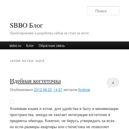
Поис
SBBO Блог
Проектирование и разработка сайтов не стоит на месте
Главное меню
sbbo.ru
Перейти к основному содержимому
Перейти к дополнительному содержимому
Блог
Обратная связь
АРХИВ МЕТКИ:
ИДЕЯ
Идейная когтеточка
4
Опубликовано
2012.08.22, 14:07
автором
Andrew
Хозяевам кошек и котов, для удобства в быту и минимизации
пространства, иногда не хватает интеграции когтеточек в
предметы обихода. Конечно, не берусь утверждать за всех,
но если размеры квартиры или стилистика не позволяет