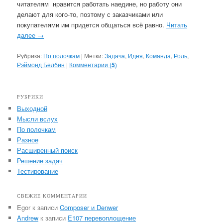
читателям нравится работать наедине, но работу они
делают для кого-то, поэтому с заказчиками или
покупателями им придется общаться всё равно.
Читать
далее
→
Рубрика:
По полочкам
|
Метки:
Задача
,
Идея
,
Команда
,
Роль
,
Рэймонд Белбин
|
Комментарии (
5
)
РУБРИКИ
Выходной
Мысли вслух
По полочкам
Разное
Расширенный поиск
Решение задач
Тестирование
СВЕЖИЕ КОММЕНТАРИИ
Egor
к записи
Composer и Denwer
Andrew
к записи
E107 перевоплощение