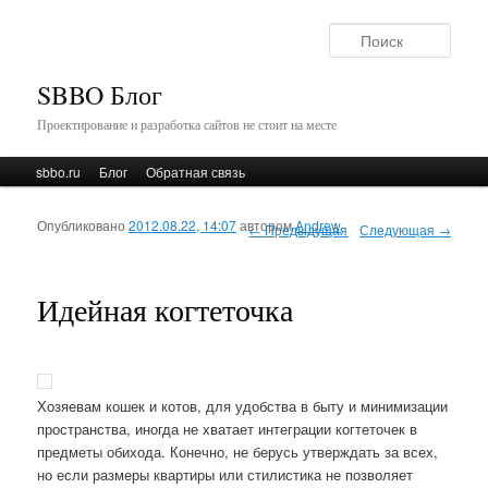
Поис
SBBO Блог
Проектирование и разработка сайтов не стоит на месте
Главное меню
sbbo.ru
Перейти к основному содержимому
Перейти к дополнительному содержимому
Блог
Обратная связь
Опубликовано
2012.08.22, 14:07
автором
Andrew
Навигация по записям
←
Предыдущая
Следующая
→
Идейная когтеточка
Хозяевам кошек и котов, для удобства в быту и минимизации
пространства, иногда не хватает интеграции когтеточек в
предметы обихода. Конечно, не берусь утверждать за всех,
но если размеры квартиры или стилистика не позволяет