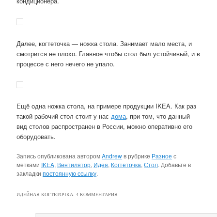
кондиционера.
Далее, когтеточка — ножка стола. Занимает мало места, и
смотрится не плохо. Главное чтобы стол был устойчивый, и в
процессе с него нечего не упало.
Ещё одна ножка стола, на примере продукции IKEA. Как раз
такой рабочий стол стоит у нас
дома
, при том, что данный
вид столов распространен в России, можно оперативно его
оборудовать.
Запись опубликована автором
Andrew
в рубрике
Разное
с
метками
IKEA
,
Вентилятор
,
Идея
,
Когтеточка
,
Стол
. Добавьте в
закладки
постоянную ссылку
.
ИДЕЙНАЯ КОГТЕТОЧКА
: 4 КОММЕНТАРИЯ