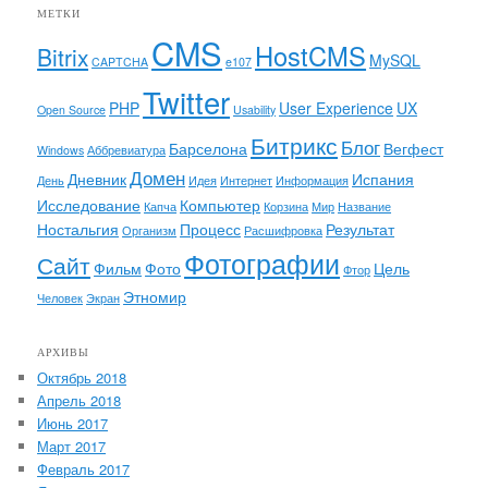
МЕТКИ
CMS
HostCMS
Bitrix
MySQL
CAPTCHA
e107
Twitter
PHP
User Experience
UX
Open Source
Usability
Битрикс
Блог
Барселона
Вегфест
Windows
Аббревиатура
Домен
Дневник
Испания
День
Идея
Интернет
Информация
Исследование
Компьютер
Капча
Корзина
Мир
Название
Ностальгия
Процесс
Результат
Организм
Расшифровка
Фотографии
Сайт
Фильм
Фото
Цель
Фтор
Этномир
Человек
Экран
АРХИВЫ
Октябрь 2018
Апрель 2018
Июнь 2017
Март 2017
Февраль 2017