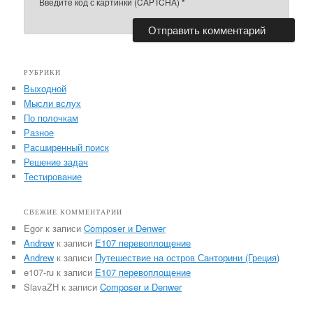
Введите код с картинки (CAPTCHA)
*
РУБРИКИ
Выходной
Мысли вслух
По полочкам
Разное
Расширенный поиск
Решение задач
Тестирование
СВЕЖИЕ КОММЕНТАРИИ
Egor
к записи
Composer и Denwer
Andrew
к записи
E107 перевоплощение
Andrew
к записи
Путешествие на остров Санторини (Греция)
e107-ru
к записи
E107 перевоплощение
SlavaZH
к записи
Composer и Denwer