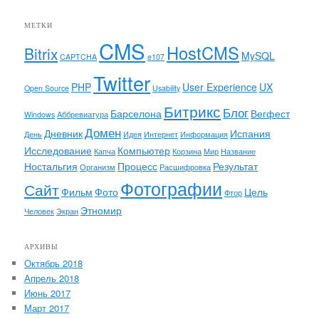
МЕТКИ
CMS
HostCMS
Bitrix
MySQL
CAPTCHA
e107
Twitter
PHP
User Experience
UX
Open Source
Usability
Битрикс
Блог
Барселона
Вегфест
Windows
Аббревиатура
Домен
Дневник
Испания
День
Идея
Интернет
Информация
Исследование
Компьютер
Капча
Корзина
Мир
Название
Ностальгия
Процесс
Результат
Организм
Расшифровка
Фотографии
Сайт
Фильм
Фото
Цель
Фтор
Этномир
Человек
Экран
АРХИВЫ
Октябрь 2018
Апрель 2018
Июнь 2017
Март 2017