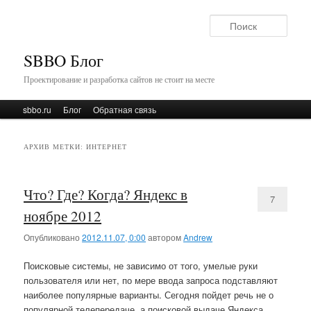
Поис
SBBO Блог
Проектирование и разработка сайтов не стоит на месте
Главное меню
sbbo.ru
Перейти к основному содержимому
Перейти к дополнительному содержимому
Блог
Обратная связь
АРХИВ МЕТКИ:
ИНТЕРНЕТ
Что? Где? Когда? Яндекс в
7
ноябре 2012
Опубликовано
2012.11.07, 0:00
автором
Andrew
Поисковые системы, не зависимо от того, умелые руки
пользователя или нет, по мере ввода запроса подставляют
наиболее популярные варианты. Сегодня пойдет речь не о
популярной телепередаче, а поисковой выдаче Яндекса.