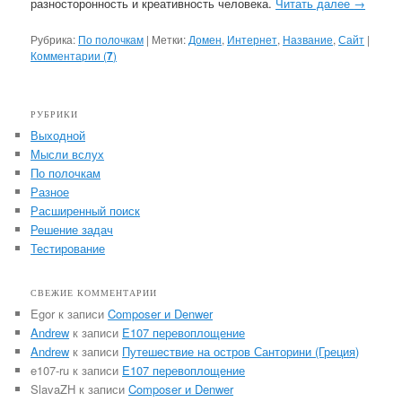
разносторонность и креативность человека.
Читать далее
→
Рубрика:
По полочкам
|
Метки:
Домен
,
Интернет
,
Название
,
Сайт
|
Комментарии (
7
)
РУБРИКИ
Выходной
Мысли вслух
По полочкам
Разное
Расширенный поиск
Решение задач
Тестирование
СВЕЖИЕ КОММЕНТАРИИ
Egor
к записи
Composer и Denwer
Andrew
к записи
E107 перевоплощение
Andrew
к записи
Путешествие на остров Санторини (Греция)
e107-ru
к записи
E107 перевоплощение
SlavaZH
к записи
Composer и Denwer