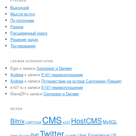
РУБРИКИ
Выходной
Мысли вслух
По полочкам
Разное
Расширенный поиск
Решение задач
Тестирование
СВЕЖИЕ КОММЕНТАРИИ
Egor
к записи
Composer и Denwer
Andrew
к записи
E107 перевоплощение
Andrew
к записи
Путешествие на остров Санторини (Греция)
e107-ru
к записи
E107 перевоплощение
SlavaZH
к записи
Composer и Denwer
МЕТКИ
CMS
HostCMS
Bitrix
MySQL
CAPTCHA
e107
Twitter
PHP
User Experience
UX
Open Source
Usability