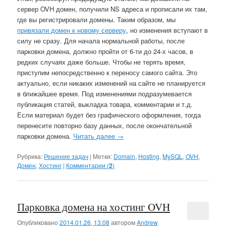
сервер OVH домен, получили NS адреса и прописали их там,
где вы регистрировали домены. Таким образом, мы
привязали домен к новому серверу
, но изменения вступают в
силу не сразу. Для начала нормальной работы, после
парковки домена, должно пройти от 6-ти до 24-х часов, в
редких случаях даже больше. Чтобы не терять время,
приступим непосредственно к переносу самого сайта. Это
актуально, если никаких изменений на сайте не планируется
в ближайшее время. Под изменениями подразумевается
публикация статей, выкладка товара, комментарии и т.д.
Если материал будет без графического оформления, тогда
перенесите повторно базу данных, после окончательной
парковки домена.
Читать далее
→
Рубрика:
Решение задач
|
Метки:
Domain
,
Hosting
,
MySQL
,
OVH
,
Домен
,
Хостинг
|
Комментарии (
2
)
Парковка домена на хостинг OVH
Опубликовано
2014.01.26, 13:08
автором
Andrew