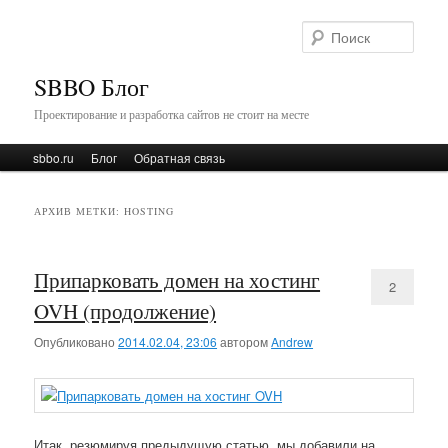
Поис
SBBO Блог
Проектирование и разработка сайтов не стоит на месте
Главное меню
sbbo.ru
Перейти к основному содержимому
Перейти к дополнительному содержимому
Блог
Обратная связь
АРХИВ МЕТКИ:
HOSTING
Припарковать домен на хостинг
2
OVH (продолжение)
Опубликовано
2014.02.04, 23:06
автором
Andrew
Итак, резюмируя предыдущую статью, мы добавили на