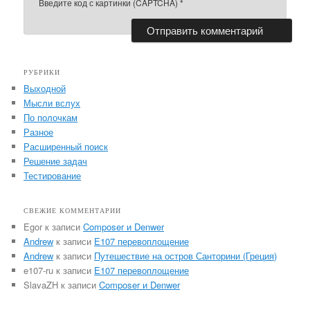
Введите код с картинки (CAPTCHA)
*
РУБРИКИ
Выходной
Мысли вслух
По полочкам
Разное
Расширенный поиск
Решение задач
Тестирование
СВЕЖИЕ КОММЕНТАРИИ
Egor
к записи
Composer и Denwer
Andrew
к записи
E107 перевоплощение
Andrew
к записи
Путешествие на остров Санторини (Греция)
e107-ru
к записи
E107 перевоплощение
SlavaZH
к записи
Composer и Denwer