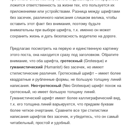
ложится ответственность за жизни тех, кто пользуется их
приложениями или устройствами. Разница между шрифтами
без засечек, различного написания слишком велика, чтобы
оставить этот факт без внимания, поэтому будьте
внимательны при выборе шрифта, т.к. именно он может
сохранить жизнь и дать безопасность водителю на дороге.
Предлагаю посмотреть на первую и единственную картинку
этого поста, она находится сразу под заголовком. Обратите
внимание, что оба шрифта,
гротескный
(Grotesque) и
гуманистический
(Humanist) без засечек, но имеют
стилистические различия. Гротесковый шрифт – имеет более
квадратные и рубленные формы, не большую толщину линий
написания.
Нео-гротескный
(Neo Grotesque) шрифт похож на
гротескный, но имеет большую толщину линий.
Гуманистический шрифт имеет более каллиграфический вид,
т.к. его толщина линий варьируется, что придаем буквам
более четкое очертание. Сравните все три стилистики
написания шрифтов без засечек, и убедитесь, что он самый
читабельный, простой и удобный.