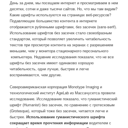
День за днем, мы посещаем интернет и просматриваем в нем
десятки, сотни и даже тысячи сайтов. Но, что мы там видим?
Какие шрифты используются на страницах веб-ресурсов?
Подавляющее большинство контента в интернете
отображается рублеными шрифтами, без засечек (sans-serif).
Использование шрифтов без засечек стало своеобразным
стандартом, который позволяет увеличить читабельность
текстов при просмотре контента на экранах с разрешением
меньшим, чем у монитора стационарного персонального
компьютера. Недавние исследования показали, что не все
шрифты без засечек имеют одинаково хорошую
читабельность, одни лучше, быстрее и легче
воспринимаются, чем другие.
Североамериканская корпорация Monotype Imaging и
технологический институт AgeLab из Массачусетса провели
исследование. Исследование показало, что гуманистический
шрифт (Humanist) без засечек, по сравнению с гротесковым
(Grotesque), который тоже без засечек, читается легче и
быстрее.
Использование гуманистического шрифта
сокращает время прочтения информации
водителем с