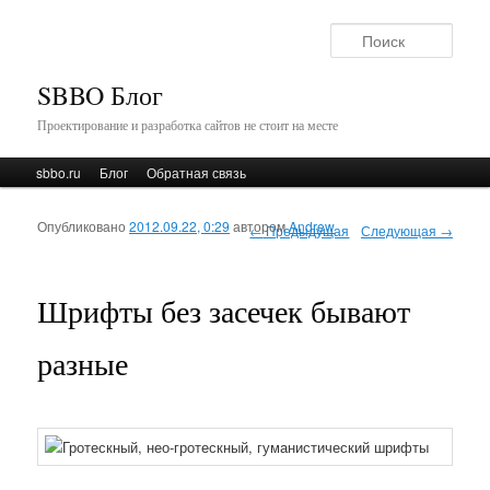
Поис
SBBO Блог
Проектирование и разработка сайтов не стоит на месте
Главное меню
sbbo.ru
Перейти к основному содержимому
Перейти к дополнительному содержимому
Блог
Обратная связь
Опубликовано
2012.09.22, 0:29
автором
Andrew
Навигация по записям
←
Предыдущая
Следующая
→
Шрифты без засечек бывают
разные