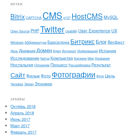
МЕТКИ
CMS
HostCMS
Bitrix
MySQL
CAPTCHA
e107
Twitter
PHP
User Experience
UX
Open Source
Usability
Битрикс
Блог
Барселона
Вегфест
Windows
Аббревиатура
Домен
Дневник
Испания
День
Идея
Интернет
Информация
Исследование
Компьютер
Капча
Корзина
Мир
Название
Ностальгия
Процесс
Результат
Организм
Расшифровка
Фотографии
Сайт
Фильм
Фото
Цель
Фтор
Этномир
Человек
Экран
АРХИВЫ
Октябрь 2018
Апрель 2018
Июнь 2017
Март 2017
Февраль 2017