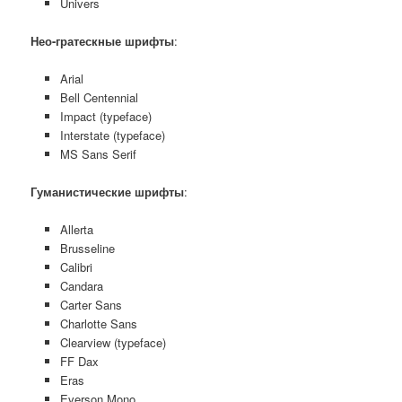
Univers
Нео-гратескные шрифты
:
Arial
Bell Centennial
Impact (typeface)
Interstate (typeface)
MS Sans Serif
Гуманистические шрифты
:
Allerta
Brusseline
Calibri
Candara
Carter Sans
Charlotte Sans
Clearview (typeface)
FF Dax
Eras
Everson Mono