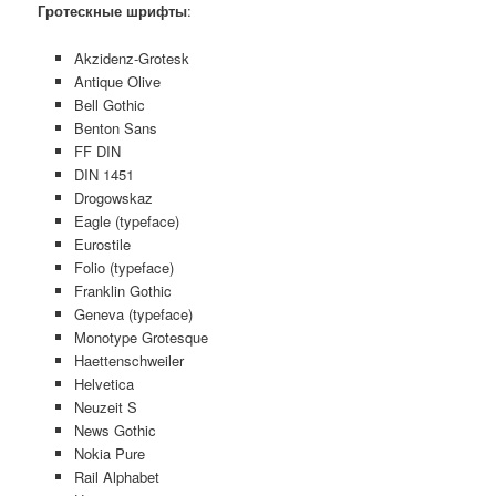
Гротескные шрифты
:
Akzidenz-Grotesk
Antique Olive
Bell Gothic
Benton Sans
FF DIN
DIN 1451
Drogowskaz
Eagle (typeface)
Eurostile
Folio (typeface)
Franklin Gothic
Geneva (typeface)
Monotype Grotesque
Haettenschweiler
Helvetica
Neuzeit S
News Gothic
Nokia Pure
Rail Alphabet